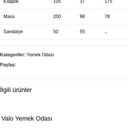
Kitaplık
105
37
175
Masa
200
98
78
Sandalye
50
55
..
Kategoriler:
Yemek Odası
Paylaş:
İlgili ürünler
Valo Yemek Odası