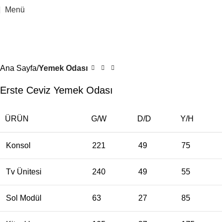
Menü
Ana Sayfa
Yemek Odası
Erste Ceviz Yemek Odası
ÜRÜN
G/W
D/D
Y/H
Konsol
221
49
75
Tv Ünitesi
240
49
55
Sol Modül
63
27
85