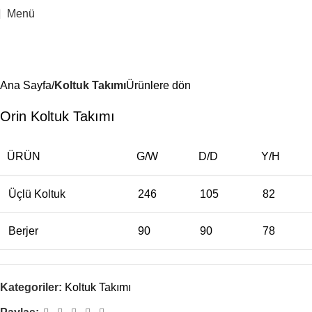
Menü
Ana Sayfa
Koltuk Takımı
Ürünlere dön
Orin Koltuk Takımı
ÜRÜN
G/W
D/D
Y/H
Üçlü Koltuk
246
105
82
Berjer
90
90
78
Kategoriler:
Koltuk Takımı